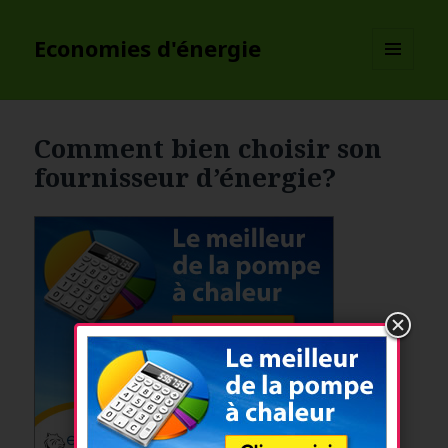
Economies d'énergie
MENU
ET
WIDGETS
Comment bien choisir son
fournisseur d’énergie?