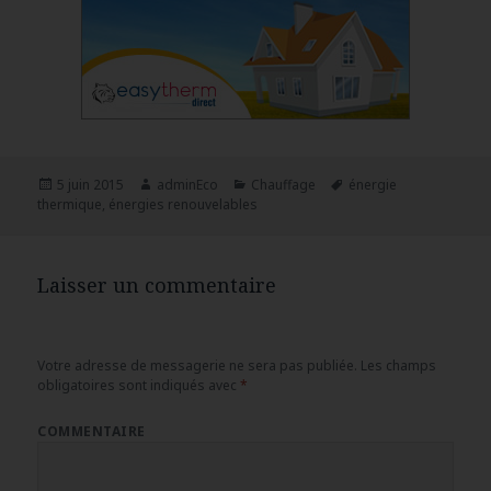
Publié
5 juin 2015
Auteur
adminEco
Catégories
Chauffage
Mots-
énergie
thermique
le
,
énergies renouvelables
clés
Laisser un commentaire
Votre adresse de messagerie ne sera pas publiée.
Les champs
obligatoires sont indiqués avec
*
COMMENTAIRE