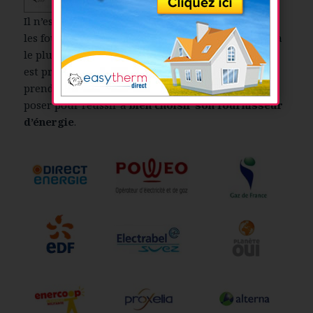
Il n’est pas toujours aisé de faire le tri parmi tous
les fournisseurs d’énergie et de trouver lequel sera
le plus avantageux pour vous. Si le côté financier
est primordial, il y a d’autres facteurs qu’il faut
prendre en compte. Voici quelques questions à se
poser pour réussir à
bien choisir son fournisseur
d’énergie
.