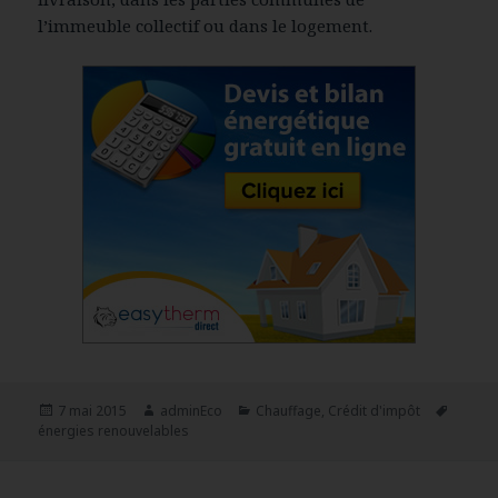
l’immeuble collectif ou dans le logement.
Publié
7 mai 2015
Auteur
adminEco
Catégories
Chauffage
,
Crédit d'impôt
Mots-
énergies renouvelables
le
clés