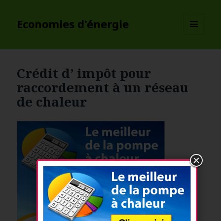
Economies d'énergie
MENU
ET
WIDGETS
Crédit d’ impôt pour
raccordement à un réseau
de chaleur