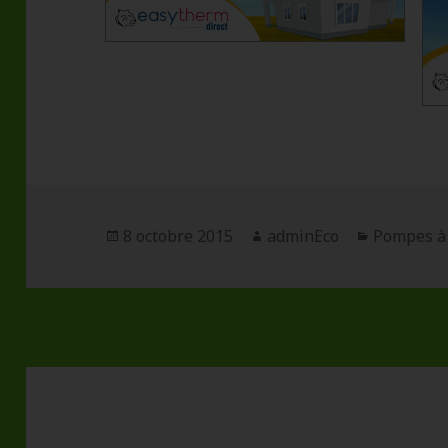
Publié
8 octobre 2015
Auteur
adminEco
Catégorie
Pompes à
le