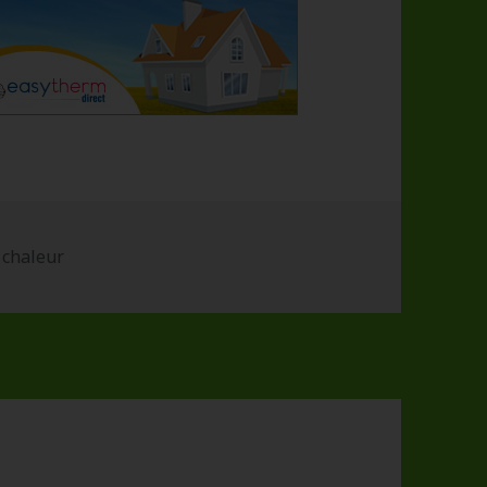
s
 chaleur