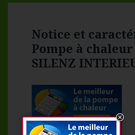
Notice et caracté
Pompe à chaleur
SILENZ INTERIE