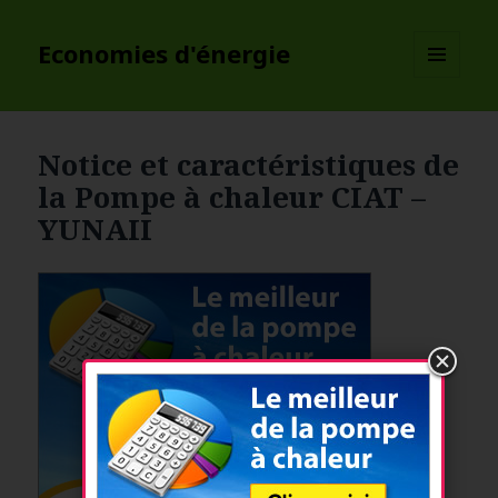
Economies d'énergie
MENU
ET
WIDGETS
Notice et caractéristiques de
la Pompe à chaleur CIAT –
YUNAII