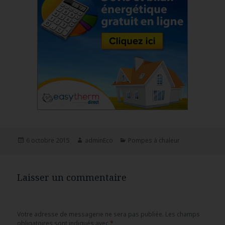
Publié
6 octobre 2015
Auteur
adminEco
Catégories
Pompes à chaleur
le
Laisser un commentaire
Votre adresse de messagerie ne sera pas publiée.
Les champs
obligatoires sont indiqués avec
*