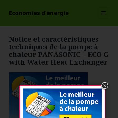
Economies d'énergie
MENU
ET
WIDGETS
Notice et caractéristiques
techniques de la pompe à
chaleur PANASONIC – ECO G
with Water Heat Exchanger