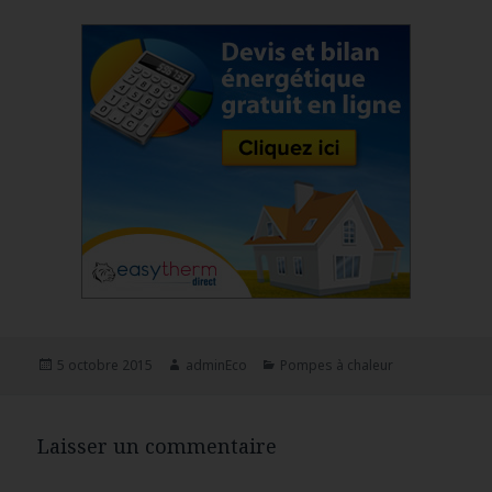
Publié
5 octobre 2015
Auteur
adminEco
Catégories
Pompes à chaleur
le
Laisser un commentaire