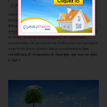
Afin de participer à l’amélioration de l’efficacité
énergétique en France, le dispositif des
certificats
d’économies d’énergie
impose aux
fournisseurs
d’énergie
(vendeurs de gaz, d’électricité, de chaleur,
de froid, de fioul domestique et de carburant
automobile) de promouvoir l’efficacité énergétique
auprès de leurs clients. Mais concrètement
les
certificats d’ économie d’ énergie, qu’ est-ce que
c’ est ?