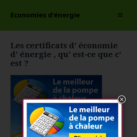
Economies d'énergie
MENU
ET
WIDGETS
Les certificats d’ économie
d’ énergie , qu’ est-ce que c’
est ?