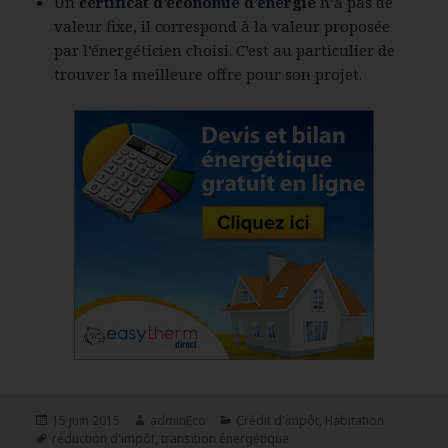
Un
certificat d’économie d’énergie
n’a pas de
valeur fixe, il correspond à la valeur proposée
par l’énergéticien choisi. C’est au particulier de
trouver la meilleure offre pour son projet.
Publié
15 juin 2015
Auteur
adminEco
Catégories
Crédit d'impôt
,
Habitation
le
Mots-
réduction d'impôt
,
transition énergétique