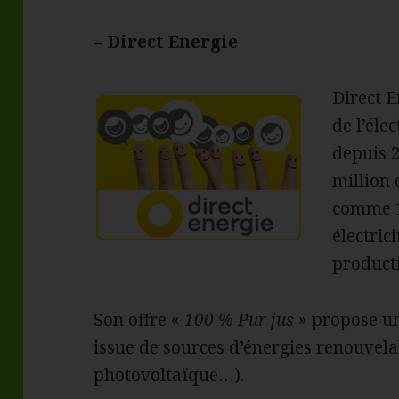
– Direct Energie
Direct E
de l’éle
depuis 2
million 
comme 1
électric
producti
Son offre «
100 % Pur jus
» propose un
issue de sources d’énergies renouvelab
photovoltaïque…).