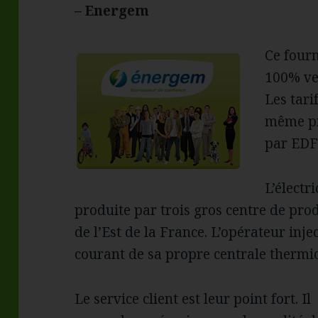
– Energem
Ce fourn
100% ver
Les tari
même pr
par EDF 
L’électr
produite par trois gros centre de pro
de l’Est de la France. L’opérateur inje
courant de sa propre centrale thermi
Le service client est leur point fort. I