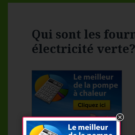
Qui sont les four
électricité verte