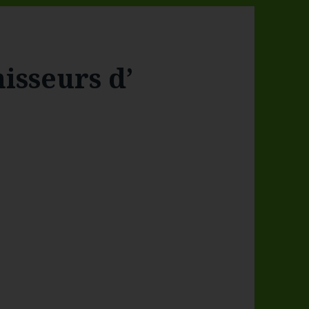
nisseurs d’
?