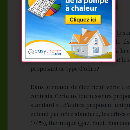
Les fournisseurs d’
électricité verte
son
l’électricité d’origine renouvelable. I
énergie en quantité équivalente à la
souscrit à leur offre. Mais qui sont l
proposant ce type d’offre?
Dans le monde de électricité verte il e
contrats. Certains fournisseurs propos
standard » , d’autres proposent uniqu
entend par offre standard, les offres e
(74%), thermique (gaz, fioul, charbon