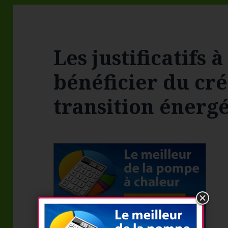
Les justificatifs 
bénéficier du cré
transition énerg