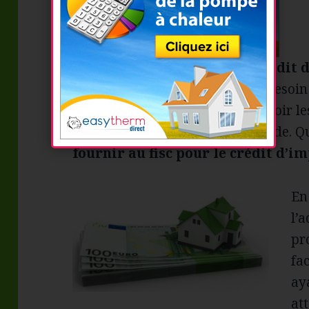
Pour pouvoir
bénéficier du crédit 
énergétique
, vous n’avez pas besoin 
fisc. Vous devez cependant pouvoir le
fiscale si celle-ci vous les demande. Q
fournir au fisc pour le crédit d’i
En
l’
pr
fa
ay
at